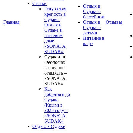
Статьи
Отдых в
Генуэзская
Судаке с
крепость в
бассейном
Судаке |
Главная
Отдых в
Отзывы
Отдых в
Судаке с
Судаке в
детьми
гостевом
Питание в
доме
кафе
«SONATA
SUDAK»
Судак или
Феодосия:
где лучше
отдыхать –
«SONATA
SUDAK»
Как
добраться до
Судака
(Крым) в
2025 году –
«SONATA
SUDAK»
Отдых в Судаке