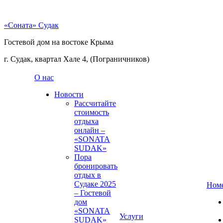
«Соната» Судак
Гостевой дом на востоке Крыма
г. Судак, квартал Хале 4, (Пограничников)
О нас
Новости
Рассчитайте
стоимость
отдыха
онлайн –
«SONATA
SUDAK»
Пора
бронировать
отдых в
Судаке 2025
Ном
– Гостевой
дом
«SONATA
Услуги
SUDAK»