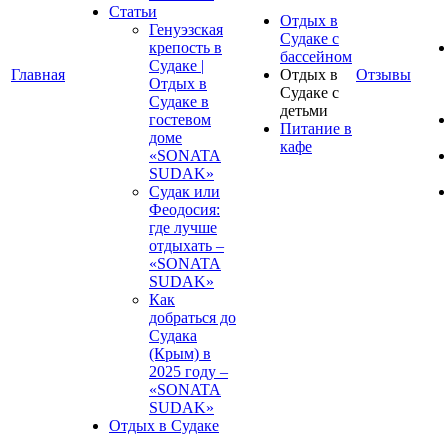
Статьи
Отдых в
Генуэзская
Судаке с
крепость в
бассейном
Судаке |
Главная
Отдых в
Отзывы
Отдых в
Судаке с
Судаке в
детьми
гостевом
Питание в
доме
кафе
«SONATA
SUDAK»
Судак или
Феодосия:
где лучше
отдыхать –
«SONATA
SUDAK»
Как
добраться до
Судака
(Крым) в
2025 году –
«SONATA
SUDAK»
Отдых в Судаке