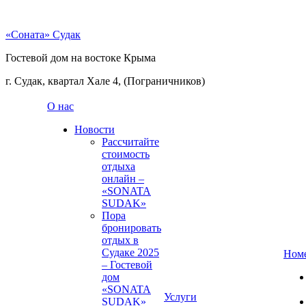
«Соната» Судак
Гостевой дом на востоке Крыма
г. Судак, квартал Хале 4, (Пограничников)
О нас
Новости
Рассчитайте
стоимость
отдыха
онлайн –
«SONATA
SUDAK»
Пора
бронировать
отдых в
Судаке 2025
Ном
– Гостевой
дом
«SONATA
Услуги
SUDAK»